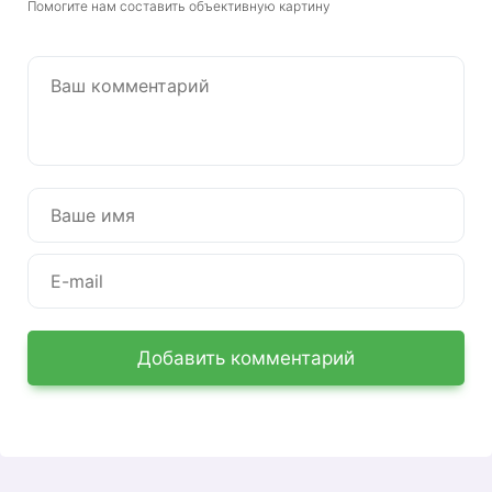
Помогите нам составить объективную картину
запчасти для легковых и грузовых автомобилей
популярных марок доступными для населения.
В стремлении за улучшением качества
обслуживания, представители дистрибьютора
внедрили
личный кабинет Армтек
, с помощью
которого оптовые покупатели могут
сотрудничать с фирмой удаленно и закупать
товар с доставкой. Электронная торговая
площадка представляет собой интернет-
магазин, возможности которого становятся
доступными потенциальным партнерам только
после прохождения регистрации.
Добавить комментарий