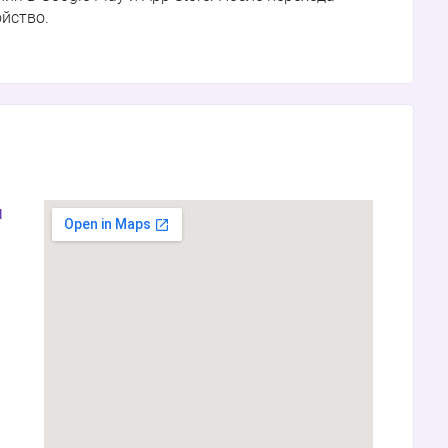
ойство.
я