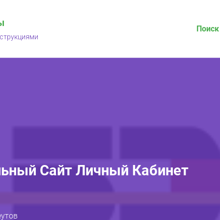
ы
Поиск
нструкциями
ьный Сайт Личный Кабинет
еутов