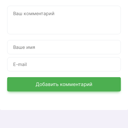
клиента сети Fitness House, где хранятся все
данные о договорах, платежах и посещениях.
В ЛК шесть основных разделов:
Мои договоры
— статус и срок действия
абонемента
Расписание
— запись на групповые
занятия
Платежи
— история транзакций и
пополнение лицевого счёта
История посещений
— даты и время
визитов в клуб
Обращения
— переписка с поддержкой
Добавить комментарий
Профиль
— ФИО, телефон, email
Например: уезжаете в отпуск и хотите
заморозить карту — делаете это через ЛК за две
минуты, не приходя в клуб.
Чем личный кабинет на сайте
отличается от мобильного