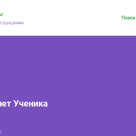
ы
Поиск
нструкциями
ет Ученика
с