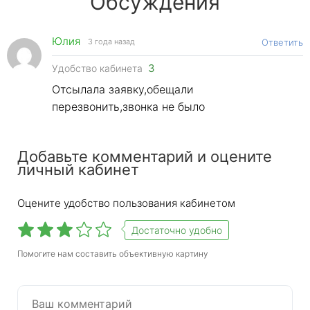
Обсуждения
Юлия
3 года назад
Ответить
3
Удобство кабинета
Отсылала заявку,обещали
перезвонить,звонка не было
Функционал личного кабинета
Добавьте комментарий и оцените
личный кабинет
Компании, зарегистрированные в 2 ГИС, через
свой личный кабинет могут отслеживать
Оцените удобство пользования кабинетом
статистику компании, заказывать рекламу и
Достаточно удобно
обновлять информацию. Чтобы изменить
данные вашей компании, вам необходимо
Помогите нам составить объективную картину
ввести информацию в личном кабинете в
разделе «Данные компании». После внесения
изменений менеджер связывается с
представителем компании и уточняет