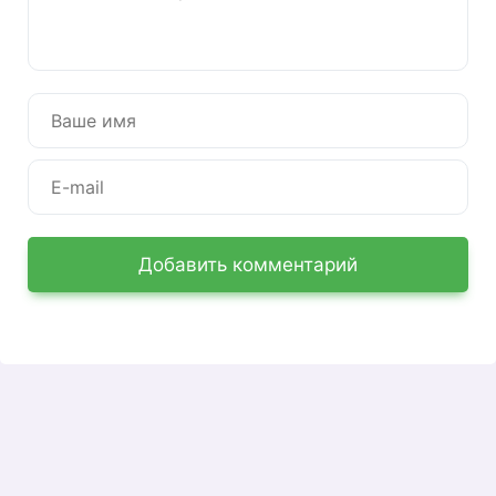
информацию. Вы можете изменить адрес,
контактную информацию, расписание, аккаунт
или группу в социальных сетях, добавить сайт,
фото, логотип компании.
Для просмотра аналитики по представлениям
организации в справочнике необходимо
открыть вкладку «Статистика». Раздел состоит
из 3-х разделов:
страница компании,
Добавить комментарий
лента событий.
сфера деятельности,
Вкладка «Сектор» содержит общие данные об
интересе пользователей к сфере деятельности
компании, востребованности услуг, статистику
поисковых запросов. Раздел «Страница
компании» содержит данные о количестве
просмотров страниц. Раздел «Лента событий»
отражает просмотры пользователей и их
действия на странице компании. В событиях