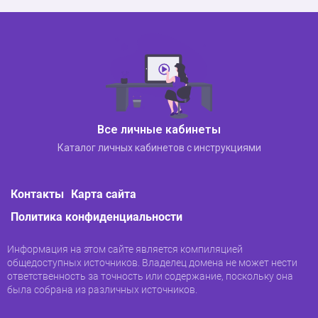
пароля будет отправлена ​​на почту, перейдите по
ней и введите новый пароль.
Все личные кабинеты
Каталог личных кабинетов с инструкциями
Мобильное приложение
Контакты
Карта сайта
личного кабинета
Политика конфиденциальности
Отдельного мобильного приложения для 2-х
личных ГИС-аккаунтов нет. Мобильное
Информация на этом сайте является компиляцией
приложение 2 ГИС для телефонов включает в
общедоступных источников. Владелец домена не может нести
себя карты города, навигатор, возможность
ответственность за точность или содержание, поскольку она
была собрана из различных источников.
отправки сообщений. Вы можете скачать
приложение для устройств под управлением iOS