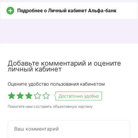
Подробнее о Личный кабинет Альфа-банк
Добавьте комментарий и оцените
личный кабинет
Оцените удобство пользования кабинетом
Личный кабинет Альфа-Банка — это
Достаточно удобно
функциональная учетная запись пользователя
Помогите нам составить объективную картину
услуг Альфа-Банка, доступная абсолютно
бесплатно в любое время года, в будние и
праздничные дни. Он позволяет совершать
различные платежи, совершать покупки
товаров через Интернет и управлять своими