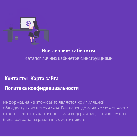
период (от пяти лет и более), при этом
документ доступен в разных форматах
(Pdf, Ixel и др);
своевременный доступ к финансовой
информации в любое время;
создавать отчеты с учетом различных
Все личные кабинеты
параметров (дата, контрагент);
Каталог личных кабинетов с инструкциями
просматривать плановые поступления
(поступившие в банк, но еще не
зачисленные на счет юридического лица);
Контакты
Карта сайта
отправлять сотрудникам декларации об
Политика конфиденциальности
учете заработной платы;
Информация на этом сайте является компиляцией
формировать справки о движении
общедоступных источников. Владелец домена не может нести
денежных средств по счету в рублях,
ответственность за точность или содержание, поскольку она
различных иностранных валютах.
была собрана из различных источников.
Кроме того, в личном кабинете есть все
необходимое для проведения обменных