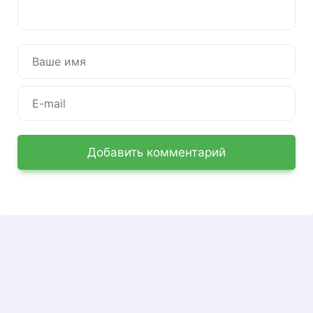
счетами дома или в офисе. Также
рекомендуется использовать мобильные
гаджеты для использования этой услуги. Это
очень удобно, если клиент банковской
организации находится в гостях или
путешествует. Многие транзакции совершаются
онлайн круглосуточно, без посещения офиса
компании.
Возможности личного
Добавить комментарий
кабинета Альфа-Банк
Переводы осуществляются через личный
кабинет. Они полностью безопасны. При
оформлении заказа с клиентов взимается
комиссия. Повторные платежи можно
производить всего в несколько кликов, что
очень удобно.
Клиентам предоставляются подробные отчеты