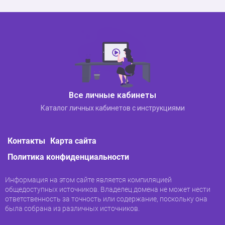
Все личные кабинеты
Теперь перейдите в корзину и нажмите
Каталог личных кабинетов с инструкциями
«Оформить заказ». Сайт покажет вам
точную цену и доставку в аптеку. Если все
верно, нажмите «Заказать».
Контакты
Карта сайта
Политика конфиденциальности
Информация на этом сайте является компиляцией
общедоступных источников. Владелец домена не может нести
ответственность за точность или содержание, поскольку она
была собрана из различных источников.
Все, ждите смс о том, что заказ доставлен
в аптеку. При доставке можно будет