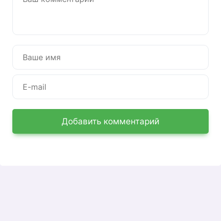
Регистрация в ЛК на сайте
apteka.ru
Чтобы подписаться, щелкните значок вверху
справа:
Добавить комментарий
Сайт попросит ввести номер телефона.
Отправка: Вы получите SMS с одноразовым
паролем. Ввели пароль в появившейся форме —
мы вошли в ЛНР.
Вход в личный кабинет Аптека
ру
Раньше вход можно было использовать по