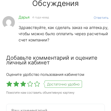
Обсуждения
Дарья
4 года назад
Ответить
Здравствуйте, как сделать заказ на аптека.ру,
чтобы можно было оплатить через расчетный
счет компании?
Apteka ru — это одновременно интернет-аптека и
агрегатор аптек. Как это работает: Ru Pharmacy
Добавьте комментарий и оцените
личный кабинет
подключает стороннюю аптеку к своей сети,
люди, которые хотят купить лекарство,
переходят на сайт и заказывают это лекарство,
Оцените удобство пользования кабинетом
Ru Pharmacy доставляет лекарство в
стороннюю аптеку, заказчик оплачивает заказ и
Достаточно удобно
берет то, что заказал. Чтобы заказать
Помогите нам составить объективную картину
лекарство, вам необходимо пройти простую
регистрацию: оформить заказ можно только
при наличии лекарства. Об этом мы поговорим
ниже.