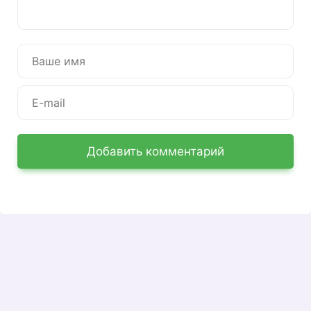
может зарегистрировать дистрибьютора. Все
действия, от регистрации до продажи,
производятся через личный кабинет.
Регистрация в ЛК Атоми на
русском сайте
Самостоятельно зарегистрироваться нельзя: в
Atomy официальный сайт личного кабинета на
Добавить комментарий
русском языке будет доступен пользователю
только после того, как кто-то его
зарегистрирует. Сначала найти дистрибьютора
— это не проблема, некоторые дистрибьюторы
регистрируют курсы продаж на Youtube и
одновременно предлагают зарегистрироваться
через них. Дистрибьютор выдаст вам
идентификатор (замена логина) и попросит
ввести пароль — придумайте его. После
получения идентификатора и пароля вам нужно
будет перейти сюда: