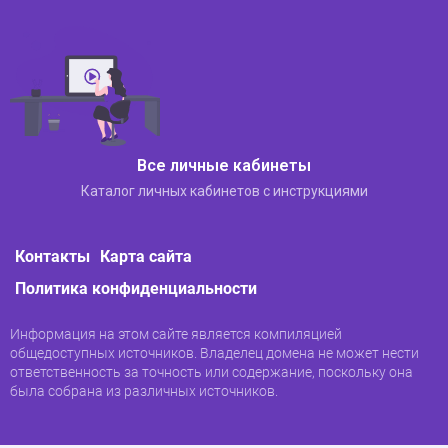
заказал что-то через вас, вы можете
отслеживать путь заказа, чтобы держать
покупателя в курсе.
Образовательный центр. Здесь хранятся
учебные материалы для продажи.
Служба поддержки. Если есть вопросы,
пишите сюда.
Календарь. Здесь отмечены
Все личные кабинеты
ориентировочные даты прибытия товаров,
Каталог личных кабинетов с инструкциями
конференций и т.д.
Контакты
Карта сайта
Политика конфиденциальности
Информация на этом сайте является компиляцией
общедоступных источников. Владелец домена не может нести
ответственность за точность или содержание, поскольку она
была собрана из различных источников.