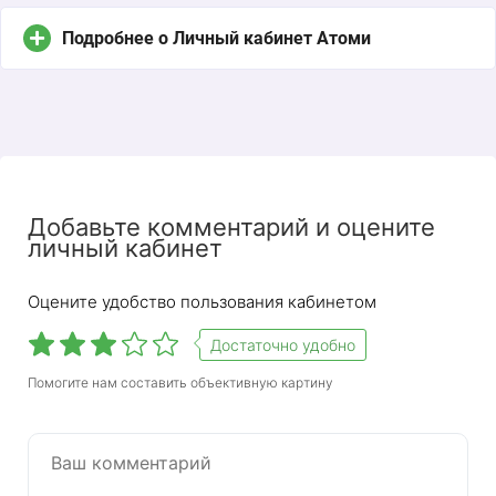
Подробнее о Личный кабинет Атоми
Добавьте комментарий и оцените
личный кабинет
Оцените удобство пользования кабинетом
Достаточно удобно
Помогите нам составить объективную картину
Atomy — крупная корейская компания, которая
продает косметику, витамины, здоровую пищу и
другие питательные вещества. Atomy работает
по многоуровневой модели сетевого
маркетинга. Только один другой дистрибьютор