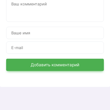
выпускников есть личный кабинет, где они
могут узнать о собственных достижениях.
Функционал личного кабинета
В личном кабинете пользователю становятся
доступны следующие возможности:
Если есть жалобы, в том же личном
кабинете вы можете отслеживать, в каком
состоянии они сейчас находятся, и, если
уже есть решение, каков ответ.
Получите информацию о результатах
Добавить комментарий
экзамена. Также, наряду с правильными
ответами, расшифровка системы подсчета
очков и другая подобная информация.
Проверьте, действительно ли выбранные
экзамены отображаются на сайте.
Разъяснение личной информации. Если
данные введены неверно, это можно
исправить, отправив запрос со