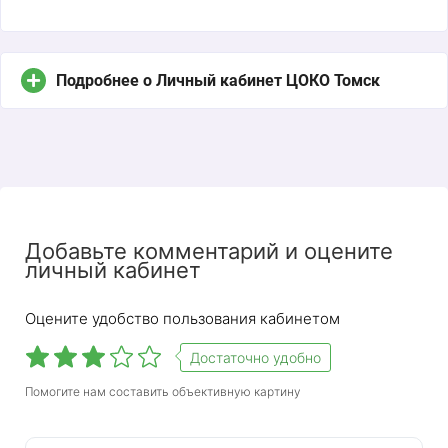
Подробнее о Личный кабинет ЦОКО Томск
Добавьте комментарий и оцените
личный кабинет
В Томской области действует Центр оценки
качества образования. В рамках своей
Оцените удобство пользования кабинетом
деятельности проводит исследования и
исследования, разрабатывает программное
Достаточно удобно
обеспечение, а также оказывает
организационную и информационную
Помогите нам составить объективную картину
поддержку мероприятий, связанных с массовой
оценкой знаний студентов. На сайте Центра для