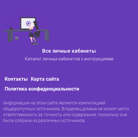
ежемесячная плата, дата заключения
контракта. В графе «Окончание расчетного
периода» — дата, до которой вам
необходимо оплатить Интернет / ТВ. Внизу
страницы блок «Пополнить счет», здесь вы
можете оплатить услуги. К оплате
принимаются карты любого банка России.
Все личные кабинеты
Каталог личных кабинетов с инструкциями
Контакты
Карта сайта
Политика конфиденциальности
Информация на этом сайте является компиляцией
общедоступных источников. Владелец домена не может нести
ответственность за точность или содержание, поскольку она
была собрана из различных источников.