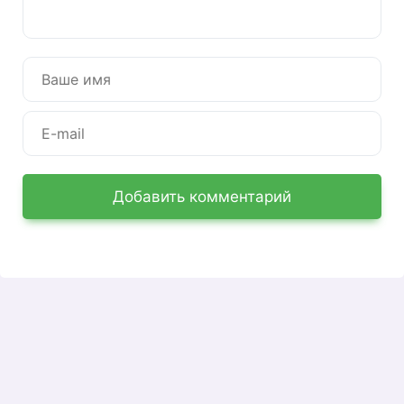
дополнительные сервисы и выполнить другие
полезные действия. Поговорим о нем.
Регистрация в ЛК Джастлан
Вы не можете зарегистрироваться онлайн. Вы
получите логин и пароль для доступа в личный
кабинет при заключении договора с компанией
— данные для доступа будут указаны в
договоре.
Добавить комментарий
Вход в личный кабинет JustLan
Войдите — здесь: https://lk.justlan.ru/login/