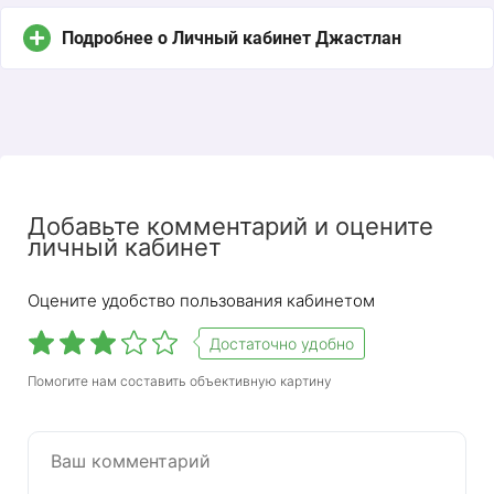
Подробнее о Личный кабинет Джастлан
Добавьте комментарий и оцените
личный кабинет
Justlan — интернет-провайдер с широким
Оцените удобство пользования кабинетом
диапазоном тарифов и частыми скидками /
рекламными предложениями для новых
Достаточно удобно
пользователей. Провайдер занимается
подключением к Интернету и IPTV. После
Помогите нам составить объективную картину
подключения к Интернету или к ТВ-провайдеру
вам будет доступен личный кабинет, через
который вы сможете пополнить счет, принять
обещанный платеж, подключить