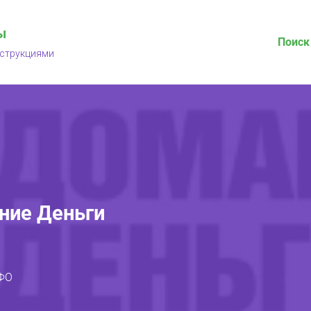
ы
Поиск
нструкциями
ние Деньги
ФО