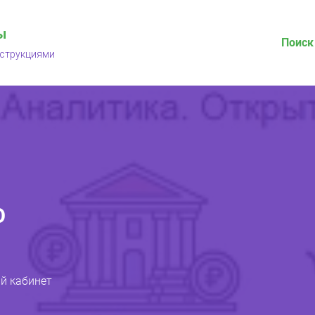
ы
Поиск
нструкциями
О
й кабинет