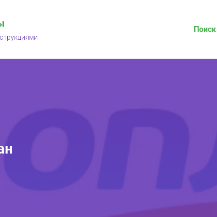
ы
Поиск
нструкциями
ан