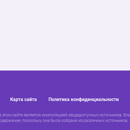
ьзование;
ое пользование;
вление транспортом;
ния в субаренду;
йствия контракта;
 удостоверения;
тивные изменения лизингового оборудования;
ие рекламы.
ования;
;
вору;
асов с даты / времени назначения запроса
Карта сайта
Политика конфиденциальности
клиентами.
 этом сайте является компиляцией общедоступных источников. Вла
оры ТС могут открыть Личный кабинет. Их
одержание, поскольку она была собрана из различных источников.
и «Мой Европлан»