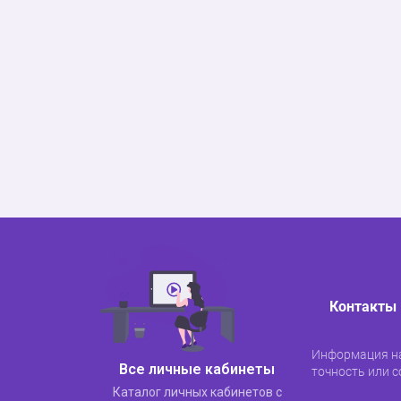
получить ключи во временное пол
получить PTS или PSM во временн
оформление доверенности на упра
восстановление номеров;
получить дубликаты документов;
передача арендованного оборудова
предложение о продлении срока де
восстановление регистрационного
уступка долга по договору;
получить разрешение на конструк
расторжение договора;
получить разрешение на применен
восстановление полиса автострах
восстановление сервисного талона
смена страховой компании по дого
Срок исполнения запроса — 8 рабочих ч
Контакты
ответственному менеджеру по работе с 
Информация на
На сайте Europlan поставщики и инвест
Все личные кабинеты
точность или с
функциональность отличается от услуг
Каталог личных кабинетов с