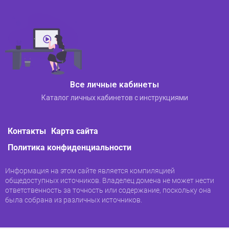
Перейдите на страницу авторизации в
личном кабинете (пример интерфейса
представлен выше).
Щелкните по кнопке «Забыли пароль».
Все личные кабинеты
Каталог личных кабинетов с инструкциями
Контакты
Карта сайта
Введите адрес электронной почты,
Политика конфиденциальности
используемый для авторизации в системе.
Вам нужно убедиться, что у клиента есть к
нему доступ.
Информация на этом сайте является компиляцией
общедоступных источников. Владелец домена не может нести
Подтвердите, что форма для
ответственность за точность или содержание, поскольку она
восстановления пароля отправлена.
была собрана из различных источников.