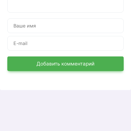
Марком Хьюзом в 1980 году. С тех пор
компания успешно развивалась и покоряла все
новые и новые рынки. На данный момент есть
возможность стать партнером Гербалайф, для
чего вам нужно будет зарегистрироваться в
личном кабинете. В этой статье мы более
подробно рассмотрим систему в целом.
Регистрация ЛК на сайте
myherbalife.com
Добавить комментарий
Для регистрации в личном кабинете клиенту
необходимо:
Зайдите на официальный сайт компании.
При этом следует учитывать, что для
каждой страны — все по-разному. Вы
можете выбрать желаемый регион с
помощью этой кнопки: