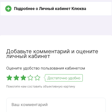
Подробнее о Личный кабинет Клюква
Добавьте комментарий и оцените
личный кабинет
Оцените удобство пользования кабинетом
Достаточно удобно
Cranberry — бренд, под которым Пермский
Помогите нам составить объективную картину
региональный банк Уральского ФО развивает
розничный бизнес. Личный кабинет Cranberry —
это бесплатный сервис, предназначенный для
онлайн-мониторинга операций по расходам с
банковских карт клиентов. Сервис упрощает