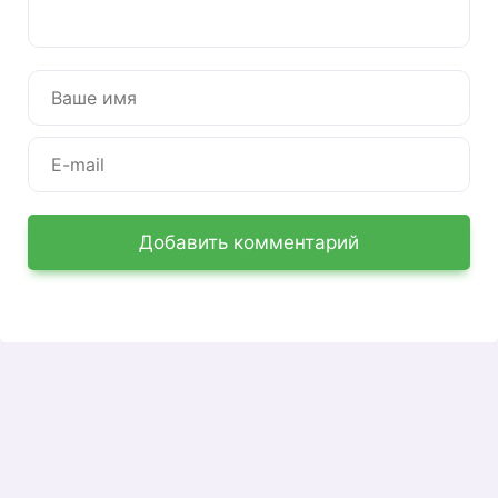
процесс общения с банком, позволяет решать
многие финансовые проблемы, не выходя из
дома или офиса, осуществлять полный
контроль над своими финансами.
Регистрация в кабинете
При первом входе в Личный кабинет вам
необходимо зарегистрироваться. Для этого вам
нужно будет заполнить простую форму, указать
Добавить комментарий
финансовый номер телефона, который вы
указали при подписании договора с банком,
найти и подтвердить пароль. Если вы хотите
получать сообщения из банка по электронной
почте, вы должны указать это, а также
поставить галочку для согласия. Затем
нажмите кнопку «Зарегистрироваться».