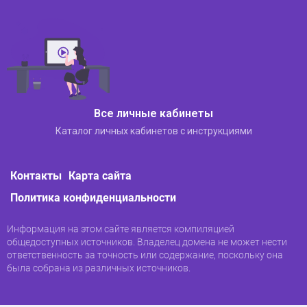
Все личные кабинеты
Каталог личных кабинетов с инструкциями
Контакты
Карта сайта
Главное меню. Здесь вы можете войти в
свой профиль, изменить пароль, написать
Политика конфиденциальности
заявление или апелляцию, включить или
отключить двухфакторную
Информация на этом сайте является компиляцией
аутентификацию (во вкладке
общедоступных источников. Владелец домена не может нести
«Безопасность»), получить доступ к
ответственность за точность или содержание, поскольку она
настройкам личного кабинета.
была собрана из различных источников.
Депозиты и займы. В этом разделе вы
можете открыть / вернуть депозит и