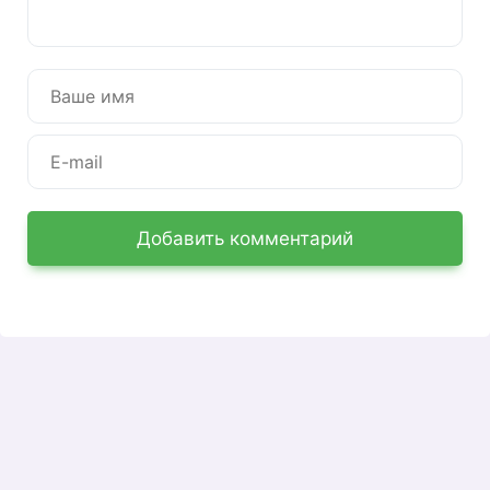
Регистрация в ЛК КС Банка
Во-первых, вам необходимо стать клиентом
банка — взять у него дебетовую или кредитную
карту, открыть вклад или взять ссуду. Если у вас
есть хотя бы один банковский продукт (и вы
подписали полный банковский договор),
сделайте следующее:
Перейдите на
Добавить комментарий
https://elf.faktura.ru/elf/app/main
Нажмите «Зарегистрироваться».