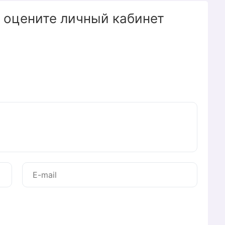
 оцените личный кабинет
сти — компания «Кварц». Спектр услуг
оступа в Интернет по оптоволокну, цифровой
ния, до установки видеонаблюдения и помощи
 предоставляется удаленно.
 удобства клиентов на сайте компании
 кабинета Кварц
ают следующие возможности:
м счетом, над интернет-трафиком.
ез свой аккаунт.
тов компании.