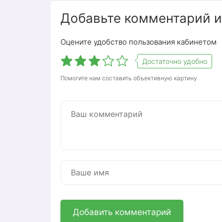
Добавьте комментарий и
Оцените удобство пользования кабинетом
Достаточно удобно
Интернет-провайдер в Подольске и обла
Помогите нам составить объективную картину
достаточно широк: от предоставления д
кабельной связи, аналогового телевиде
юридическим лицам. Большинство услуг
Для повышения качества обслуживания,
разработан личный кабинет.
Функционал личного
Пользователи личного кабинета получ
Осуществлять контроль над текущи
Своевременно пополняйте счет чер
Добавить комментарий
Проконсультируйтесь у специалис