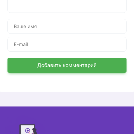
разделили функции на несколько категорий,
которые можно использовать по отдельности
или в комплекте.
Возможности личного
кабинета
Поскольку услуга является специфическим
продуктом только для бухгалтерских нужд, она
необходима в работе предприятий разного
Добавить комментарий
масштаба. Например, если владелец не может
нанять бухгалтера, программа поможет ему
самостоятельно управлять отчетностью. Также
в личном кабинете вы можете проверить работу
бухгалтера или управлять несколькими
предприятиями одновременно.
Личный кабинет помогает:
Отправлять отчеты с электронной
подписью;