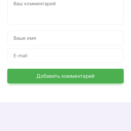
NL International — международный
коммерческий бренд, под эгидой которого
различные инновационные продукты продаются
в разных странах мира, в том числе в России.
Обслуживание клиентов осуществляется в
режиме онлайн с использованием функций
удаленного доступа в Интернет. Наибольшее
количество возможностей для клиентов NL
Добавить комментарий
International предоставляет регистрация на
сайте компании с одновременным созданием
личного кабинета.
Регистрация личного кабинета
НЛ Интернешнл
Для прохождения процедуры регистрации на
официальном сайте Интернет-магазина