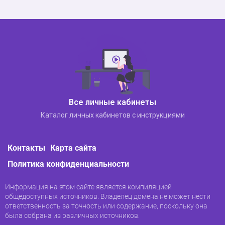
Вход в личный кабинет на
официальном сайте
www.nlstar.com
Для доступа к вашей личной учетной записи NL
International вам необходимо:
Все личные кабинеты
активировать раздел главного меню
«Личный кабинет»;
Каталог личных кабинетов с инструкциями
перейти на официальный сайт компании;
Контакты
Карта сайта
Политика конфиденциальности
Информация на этом сайте является компиляцией
общедоступных источников. Владелец домена не может нести
ответственность за точность или содержание, поскольку она
была собрана из различных источников.