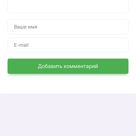
тренировки проходят онлайн, через личный
кабинет, о котором мы и поговорим.
Регистрация в ЛК Педкампус
Регистрация — по этой ссылке:
https://pedcampus.ru/register/. Вам нужно будет
указать свое имя, фамилию, отчество,
почтовый ящик и пароль.
Добавить комментарий