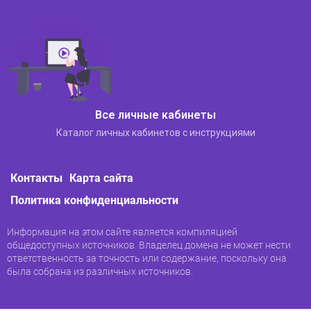
быстрее с тем же объемом полученных знаний,
но платите больше. Если вы быстро учитесь и не
заботитесь о деньгах, мы рекомендуем вам
присмотреться.
Все личные кабинеты
Каталог личных кабинетов с инструкциями
Контакты
Карта сайта
Политика конфиденциальности
Затем вы записываетесь на курс, для которого
вам нужно будет предоставить паспортные
Информация на этом сайте является компиляцией
данные и документы об образовании (для
общедоступных источников. Владелец домена не может нести
повышения квалификации). Платишь — можешь
ответственность за точность или содержание, поскольку она
учиться. Доступ к программе можно получить с
была собрана из различных источников.
главной страницы личного кабинета: