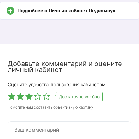
Подробнее о Личный кабинет Педкампус
Добавьте комментарий и оцените
личный кабинет
Оцените удобство пользования кабинетом
Достаточно удобно
Pedcampus — это система онлайн-обучения
Помогите нам составить объективную картину
MAPK. Обучение официальное, пройди — получи
диплом или сертификат. Есть 2 основных
направления: профессиональная
переподготовка и повышение квалификации, по
каждому из них доступны десятки курсов. Все