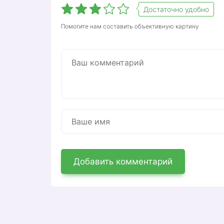
Достаточно удобно
Помогите нам составить объективную картину
Добавить комментарий
ООО «Advanced Payment Solutions» явл
организации FleetCor, которая работает
Федерации. Основное направление деят
компании становятся обладателями гор
сайте ПНР или заказанной по телефону. 
через которую он получает доступ к св