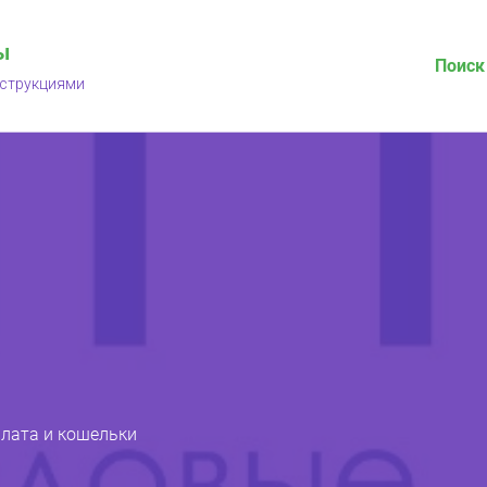
ы
Поиск
нструкциями
лата и кошельки