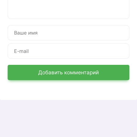
просматривать историю платежей. Как
зарегистрироваться и как пользоваться — мы
расскажем ниже.
Регистрация в ЛК РЦ Урала на
сайте ul.rcurala.ru
Адрес, начинающийся с ul, устарел, теперь вам
нужно зарегистрироваться здесь:
https://wk.rcurala.ru/. Нажмите
«Зарегистрироваться» — войдите в форму
Добавить комментарий
регистрации.