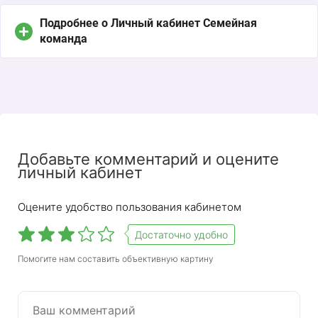
Подробнее о Личный кабинет Семейная
команда
Добавьте комментарий и оцените
личный кабинет
Оцените удобство пользования кабинетом
Достаточно удобно
«Семейная команда» — это программа
Помогите нам составить объективную картину
лояльности клиентов, запущенная «Роснефтью»
и компаниями-партнерами. Суть программы —
накопление бонусных баллов за заправку
бензина на АЗС Роснефти и ТНК, а также за