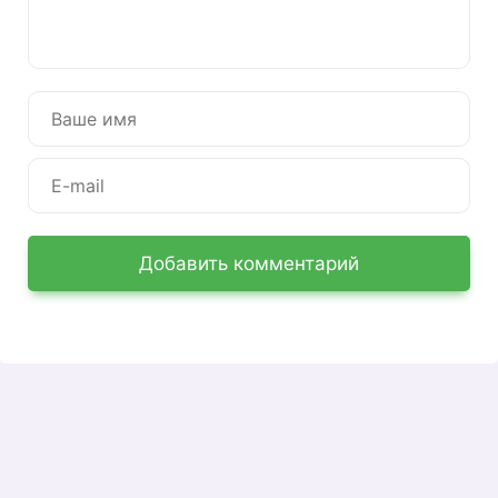
покупку товаров и услуг у партнеров.
Для оформления бонусов участникам
программы выдаются электронные карты по
три штуки на человека. Карты привязаны к
единому лицевому счету. Основной картой
может пользоваться только участник
программы, остальной — любой знакомый. Все
бонусы принадлежат участнику. В личном
кабинете Семейной команды вы можете
получить всю личную информацию об участии
Добавить комментарий
в программе.
Функционал Личного кабинета
Семейная команда
Активация идентификационных карт возможна
только после регистрации личного кабинета.
Для проведения процедуры вам необходимо
войти в раздел «Мои карты» главного меню.