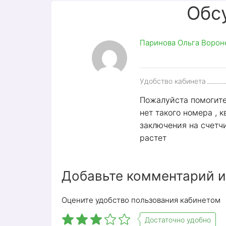
Обс
Паринова Ольга Вороне
Удобство кабинета
Пожалуйста помогите
нет такого номера , 
заключения на счетчи
растет
ТНС Энерго Воронеж — поставщик элект
Совсем недавно компания ввела функц
сайт, зарегистрировавшись в Личном ка
Добавьте комментарий и
Возможности и фун
Оцените удобство пользования кабинетом
Личный кабинет позволяет пользователю
Достаточно удобно