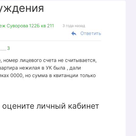
уждения
ж Суворова 122Б кв 211
3 года назад
Ответить
3
, номер лицевого счета не считывается,
квартира нежилая в УК была , дали
ках 0000, но сумма в квитанции только
роэнергии в Воронеже и Воронежской области.
ию оплаты счетов напрямую через официальный
бинете.
 оцените личный кабинет
кции Личного кабинета
 получить доступ к таким операциям, как: