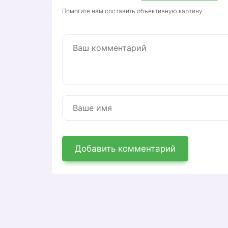
Просмотр истории платежей за оп
Помогите нам составить объективную картину
Работа с квитанциями об оплате э
Передача показаний домашнего эл
Отображение истории записанных 
электроэнергии.
Оплата электроэнергии банковским
Просмотр личной истории расчета
Кроме того, в Личном кабинете вы може
ТНС энерго Воронеж. В день обучения кв
указанный при регистрации. Квитанция 
платежному сервису, а также страницу 
поле квитанции с окончательной суммо
квитанции с помощью банковской карты
Добавить комментарий
Регистрация в Лич
энерго Воронеж»