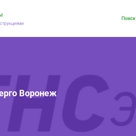
ы
Поиск
нструкциями
ерго Воронеж