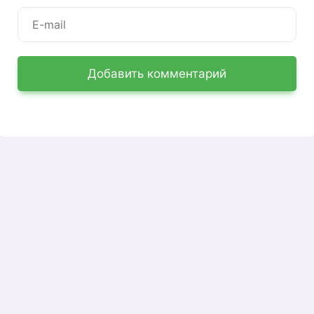
Личный кабинет Триолан:
оплата и тарифы
Личный кабинет Триолана подключается
Добавить комментарий
абсолютно бесплатно: плата за использование
данной интернет-услуги отсутствует. Уже прямо
на странице вы можете увидеть баланс вашего
счета. Если у вас недостаточно средств для
предоставления телевизионных услуг, вы
можете заплатить онлайн.
В личном разделе нужно найти
соответствующую колонку. У вас должна быть
действующая карта Visa или MasterCard,
выпущенная любым украинским банком. После
нажатия кнопки «Оплата» в свободных полях
необходимо указать ФИО, сумму заправки и
коды CVC2 / CVV2. Деньги будут зачислены на
ваш баланс в течение нескольких секунд.