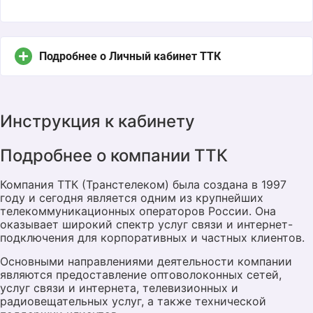
Подробнее о Личный кабинет ТТК
Если вы являетесь клиентом ТТК, вы можете
Инструкция к кабинету
войти в свой личный кабинет, чтобы управлять
своими услугами и получить доступ к
Подробнее о компании ТТК
дополнительной информации. В этой статье мы
подробно расскажем о том, как зайти в личный
Компания ТТК (Транстелеком) была создана в 1997
кабинет ТТК и как использовать его
году и сегодня является одним из крупнейших
возможности.
телекоммуникационных операторов России. Она
оказывает широкий спектр услуг связи и интернет-
подключения для корпоративных и частных клиентов.
Основными направлениями деятельности компании
являются предоставление оптоволоконных сетей,
услуг связи и интернета, телевизионных и
радиовещательных услуг, а также технической