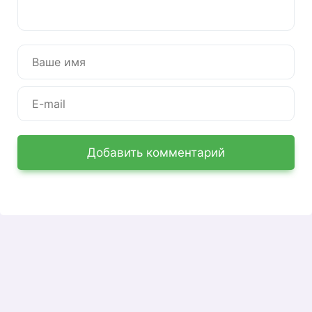
ваш уникальный IP-адрес.
Если средств недостаточно, компания также
позволяет пополнить баланс через Интернет.
Для этого вам понадобится банковская карта
или номер электронного кошелька. Абоненты
вправе воспользоваться дополнительной
услугой — обещанной оплатой.
Добавить комментарий