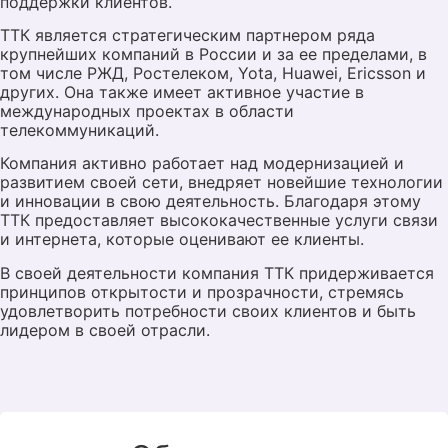
поддержки клиентов.
ТТК является стратегическим партнером ряда
крупнейших компаний в России и за ее пределами, в
том числе РЖД, Ростелеком, Yota, Huawei, Ericsson и
других. Она также имеет активное участие в
международных проектах в области
телекоммуникаций.
Компания активно работает над модернизацией и
развитием своей сети, внедряет новейшие технологии
и инновации в свою деятельность. Благодаря этому
Для абонентов, которые привыкли управлять
ТТК предоставляет высококачественные услуги связи
своими счетами и подписками в режиме онлайн,
и интернета, которые оценивают ее клиенты.
разработан личный кабинет от ТТК, услуга,
В своей деятельности компания ТТК придерживается
доступ к которой можно получить после
принципов открытости и прозрачности, стремясь
подключения одного из сервисов компании. На
удовлетворить потребности своих клиентов и быть
настраиваемой странице отображаются:
лидером в своей отрасли.
Все текущие подключения, тарифы и
услуги, возможность изменять подписки и
отключать ненужные услуги;
Кнопка и форма связи с сотрудником
компании.