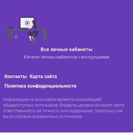
Регистрация в личном
кабинете ТТК
Все личные кабинеты
После того, как абонент подписал договор на
Каталог личных кабинетов с инструкциями
оказание услуг ТТК, ему будет представлена ​​вся
информация о входе в его личный кабинет. Эта
услуга абсолютно бесплатна и не требует
Контакты
Карта сайта
ежемесячной оплаты. Вы можете использовать
его несколько раз в день. Однако доступ
Политика конфиденциальности
третьих лиц к личной информации должен быть
ограничен.
Информация на этом сайте является компиляцией
общедоступных источников. Владелец домена не может нести
Сегодня ТрансТелеКом — одна из компаний,
ответственность за точность или содержание, поскольку она
внимательно относящихся к качеству
была собрана из различных источников.
обслуживания и развитию своих услуг. Поэтому
регистрация в личном кабинете ТТК сегодня