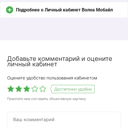
Подробнее о Личный кабинет Волна Мобайл
Добавьте комментарий и оцените
личный кабинет
Оцените удобство пользования кабинетом
Достаточно удобно
Волна Мобайл — один из крупнейших
Помогите нам составить объективную картину
операторов сотовой связи в Крыму. Покрытие
2G — это весь полуостров, покрытие 3G — 80%
Крыма, 4G доступен в крупных городах,
например, в Севастополе. Вы можете управлять
своим тарифом, оплачивать телефон и