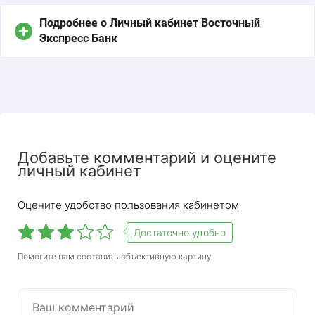
Подробнее о Личный кабинет Восточный
Экспресс Банк
Добавьте комментарий и оцените
личный кабинет
Оцените удобство пользования кабинетом
Достаточно удобно
С помощью удобного сервиса «Личный кабинет»
Помогите нам составить объективную картину
вы можете управлять своими финансами
удаленно. Клиент банка может не только видеть
остаток средств на лицевом счете, но и
оплачивать различные услуги, оплачивать