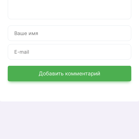
комиссию по кредиту, пополнять депозитные
счета и выполнять другие необходимые
операции. Система постоянно
совершенствуется и интегрируется с новыми
функциями для облегчения работы
пользователей.
Система «Личный кабинет» банка «Восточный
экспресс» плавно предоставляет всем
пользователям предельно понятный и простой
интерфейс, который очень легко понять. Вы
Добавить комментарий
можете настроить сервис под индивидуальные
параметры так, как вам удобно. Высокий
контроль безопасности гарантирует полную
конфиденциальность данных и 100% защиту.
Как зарегистрироваться в
«Личном кабинете» Восточного
Экспресс Банка?