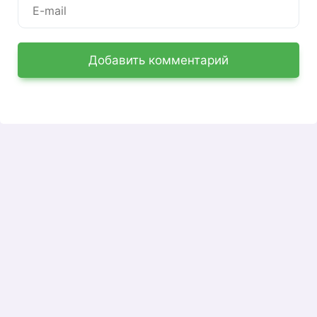
Регистрация проста:
Пойдем сюда.
Добавить комментарий
Собираем все данные.
На почту приходит письмо со ссылкой для
активации. Перейдите по ссылке: вот и все.