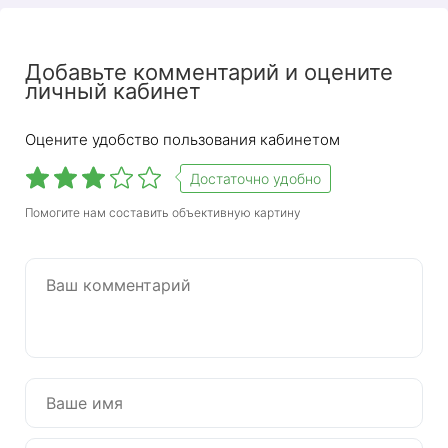
Добавьте комментарий и оцените
личный кабинет
Оцените удобство пользования кабинетом
Для юридических лиц в Мосэнергосбыте есть
Достаточно удобно
специальный личный кабинет, который
Помогите нам составить объективную картину
позволяет юридическим лицам работать с
договорами и направлениями, анализировать
расходы, заказывать коммерческие услуги,
вести электронный документооборот и
оплачивать электроэнергию. Посмотрим, как
это работает.
Регистрация в ЛК
Мосэнергосбыт юридического
лица