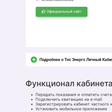
Официальный сайт
Подробнее о Тнс Энерго Личный Каби
Публичное акционерное общество «ТНС 
Функционал кабинет
гарантирующим поставщиком на рознич
области.
Передать показания и оплатить счета
Подключить квитанцию на e-mail
Предприятие создано в 2005 году (до 0
Зарегистрировать кабинет частного 
Установить мобильное приложение