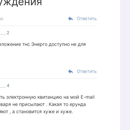
уждения
Ответить
ад
2
иложение тнс Энерго доступно не для
Ответить
4
ить электронную квитанцию на мой E-mail
января не присылают . Какая то ерунда
яют , а становится хуже и хуже.