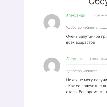
Обс
Александр
3 года наз
Удобство кабинета
Очень запутанное пр
всех возрастоа
Людмила
3 года назад
Удобство кабинета
Никак не могу получ
. Как ее получить с 
стала .Все время мен